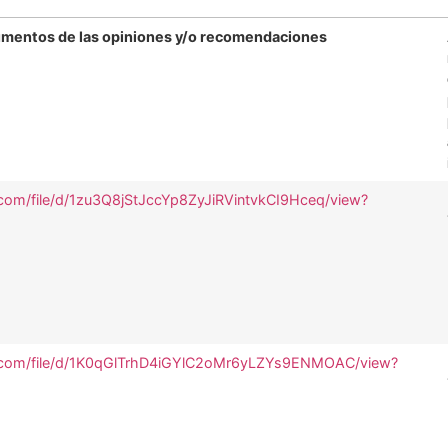
umentos de las opiniones y/o recomendaciones
e.com/file/d/1zu3Q8jStJccYp8ZyJiRVintvkCI9Hceq/view?
le.com/file/d/1K0qGlTrhD4iGYlC2oMr6yLZYs9ENMOAC/view?