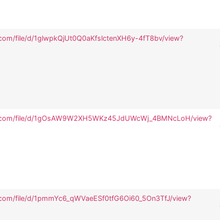
e.com/file/d/1glwpkQjUt0Q0aKfslctenXH6y-4fT8bv/view?
gle.com/file/d/1gOsAW9W2XH5WKz45JdUWcWj_4BMNcLoH/view?
le.com/file/d/1pmmYc6_qWVaeESf0tfG6Oi60_5On3TfJ/view?