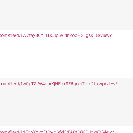
e.com/file/d/1W7fayB6Y_1TkJIpIwI4nZooHSTgski_8/view?
le.com/file/d/1w9pTZtW4omKjHFbk876grxaTc-n2Lxwp/view?
e.com/file/d/1dZxpXYyzFtDwq6fxj9rFACf686DJqkX3/view?