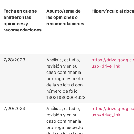
Fecha en que se
Asunto/tema de
Hipervínculo al doc
emitieron las
las opiniones o
opiniones y
recomendaciones
recomendaciones
7/28/2023
Análisis, estudio,
https://drive.googl
revisión y en su
usp=drive_link
caso confirmar la
prorroga respecto
de la solicitud con
número de folio
130218600004923.
7/20/2023
Análisis, estudio,
https://drive.goog
revisión y en su
usp=drive_link
caso confirmar la
prorroga respecto
de la solicitud con