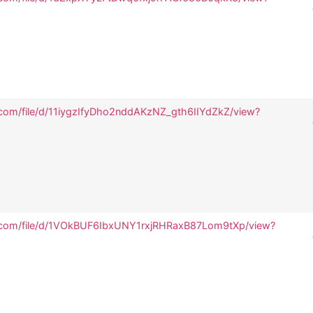
e.com/file/d/11iygzIfyDho2nddAKzNZ_gth6IIYdZkZ/view?
le.com/file/d/1VOkBUF6IbxUNY1rxjRHRaxB87Lom9tXp/view?