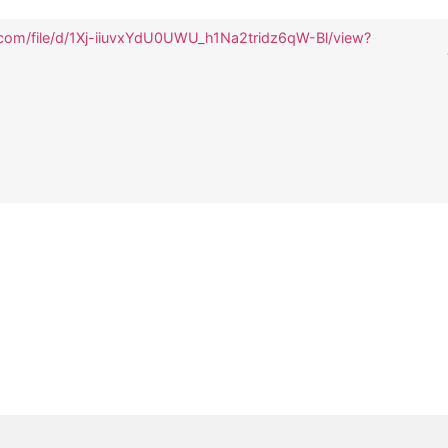
e.com/file/d/1Xj-iiuvxYdU0UWU_h1Na2tridz6qW-Bl/view?