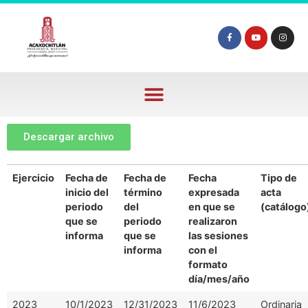
Descargar archivo
Ejercicio
Fecha de
Fecha de
Fecha
Tipo de
inicio del
término
expresada
acta
periodo
del
en que se
(catálogo
que se
periodo
realizaron
informa
que se
las sesiones
informa
con el
formato
día/mes/año
2023
10/1/2023
12/31/2023
11/6/2023
Ordinaria