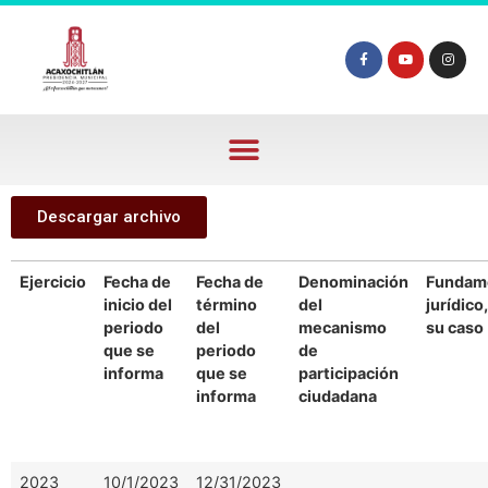
Descargar archivo
Ejercicio
Fecha de
Fecha de
Denominación
Fundam
inicio del
término
del
jurídico
periodo
del
mecanismo
su caso
que se
periodo
de
informa
que se
participación
informa
ciudadana
2023
10/1/2023
12/31/2023