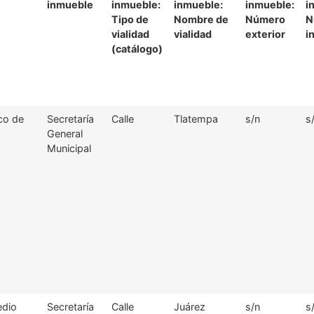
inmueble
inmueble:
inmueble:
inmueble:
i
Tipo de
Nombre de
Número
N
vialidad
vialidad
exterior
i
(catálogo)
ico de
Secretaría
Calle
Tlatempa
s/n
s
General
Municipal
edio
Secretaría
Calle
Juárez
s/n
s