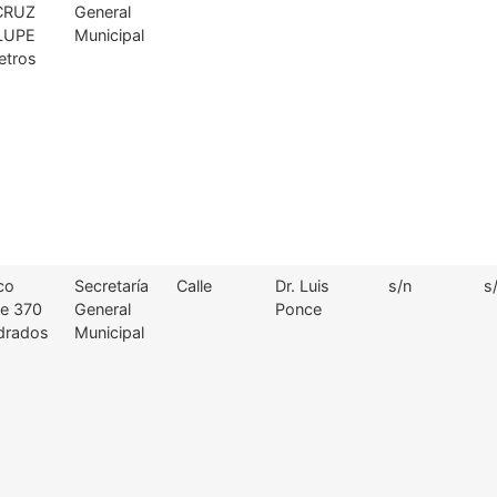
 CRUZ
General
LUPE
Municipal
etros
co
Secretaría
Calle
Dr. Luis
s/n
s
e 370
General
Ponce
drados
Municipal