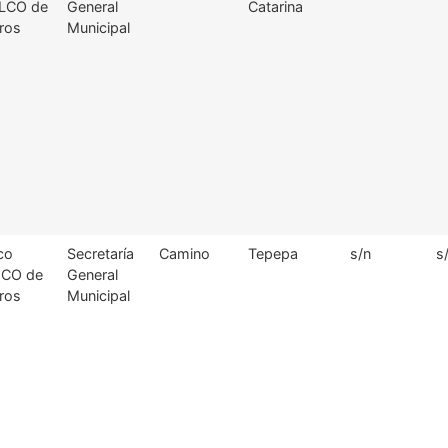
LCO de
General
Catarina
ros
Municipal
co
Secretaría
Camino
Tepepa
s/n
s
CO de
General
ros
Municipal