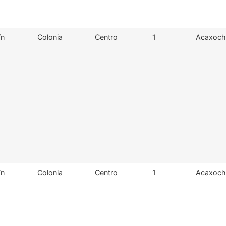
/n
Colonia
Centro
1
Acaxochi
/n
Colonia
Centro
1
Acaxochi