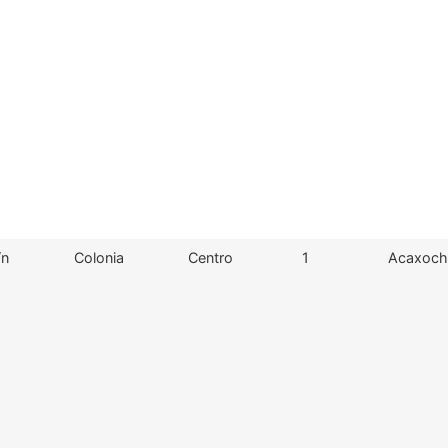
/n
Colonia
Centro
1
Acaxochi