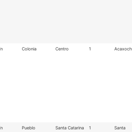
/n
Colonia
Centro
1
Acaxochi
/n
Pueblo
Santa Catarina
1
Santa