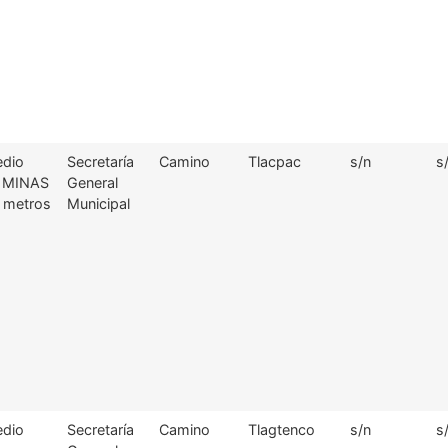
edio
Secretaría
Camino
Tlacpac
s/n
s
S MINAS
General
9 metros
Municipal
edio
Secretaría
Camino
Tlagtenco
s/n
s