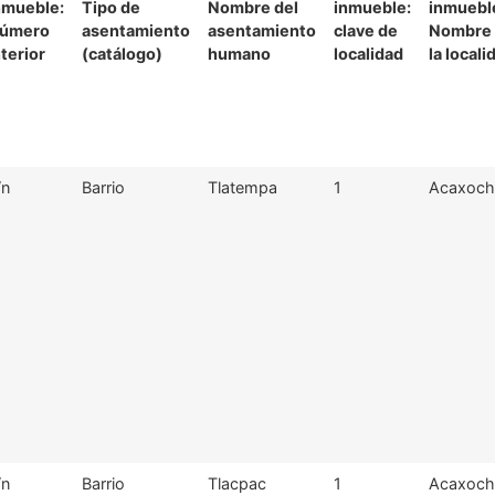
nmueble:
Tipo de
Nombre del
inmueble:
inmuebl
úmero
asentamiento
asentamiento
clave de
Nombre
nterior
(catálogo)
humano
localidad
la locali
/n
Barrio
Tlatempa
1
Acaxochi
/n
Barrio
Tlacpac
1
Acaxochi