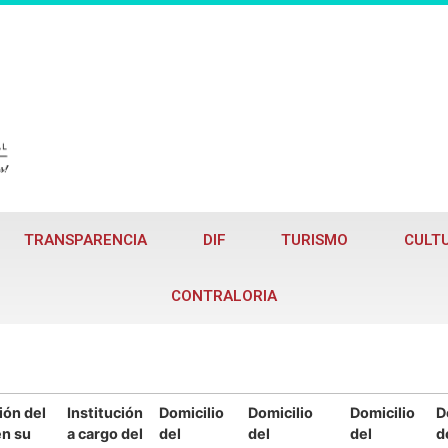
TRANSPARENCIA
DIF
TURISMO
CULT
CONTRALORIA
ón del
Institución
Domicilio
Domicilio
Domicilio
D
en su
a cargo del
del
del
del
d