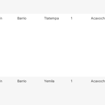
/n
Barrio
Tlatempa
1
Acaxochi
/n
Barrio
Yemila
1
Acaxochi