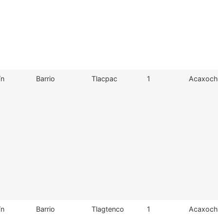
/n
Barrio
Tlacpac
1
Acaxochi
/n
Barrio
Tlagtenco
1
Acaxochi