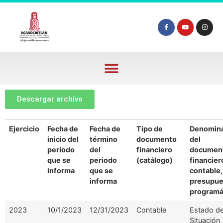
Descargar archivo
Ejercicio
Fecha de
Fecha de
Tipo de
Denomin
inicio del
término
documento
del
periodo
del
financiero
documen
que se
periodo
(catálogo)
financier
informa
que se
contable,
informa
presupue
programá
2023
10/1/2023
12/31/2023
Contable
Estado d
Situación