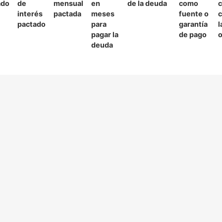
ado
de
mensual
en
de la deuda
como
c
interés
pactada
meses
fuente o
c
pactado
para
garantía
l
pagar la
de pago
o
deuda