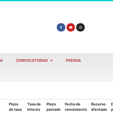
A
CONVOCATORIAS
PRENSA
Plazo
Tasa de
Plazo
Fecha de
Recurso
D
de tasa
interés
pactado
vencimiento
afectado
p