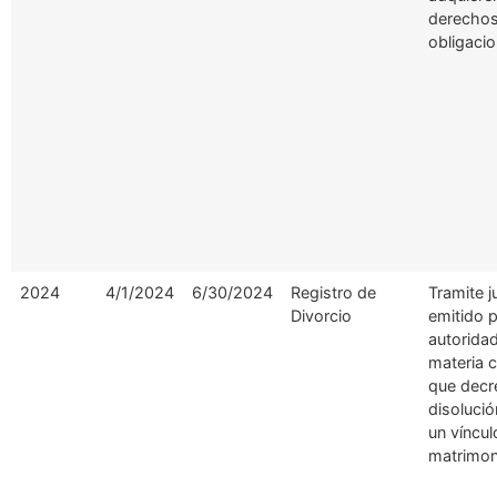
derechos
obligacio
2024
4/1/2024
6/30/2024
Registro de
Tramite j
Divorcio
emitido p
autorida
materia ci
que decre
disolució
un víncul
matrimon