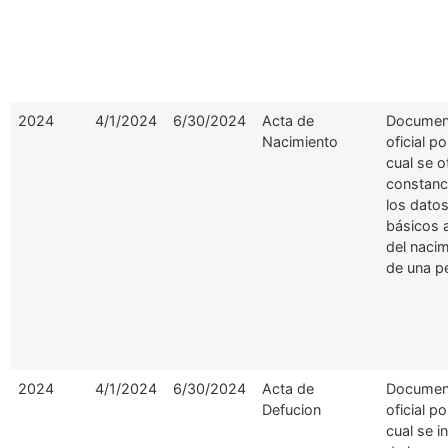
2024
4/1/2024
6/30/2024
Acta de
Documen
Nacimiento
oficial po
cual se o
constanc
los dato
básicos 
del naci
de una p
2024
4/1/2024
6/30/2024
Acta de
Documen
Defucion
oficial po
cual se i