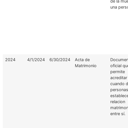
de la mu
una pers
2024
4/1/2024
6/30/2024
Acta de
Documen
Matrimonio
oficial qu
permite
acreditar
cuando 
persona
establec
relacion
matrimon
entre sí.