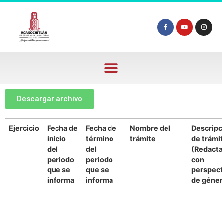
Descargar archivo
Ejercicio
Fecha de
Fecha de
Nombre del
Descripc
inicio
término
trámite
de trámi
del
del
(Redact
periodo
periodo
con
que se
que se
perspect
informa
informa
de géne