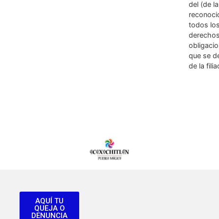
del (de la
reconoci
todos lo
derechos
obligaci
que se d
de la fili
AQUÍ TU
QUEJA O
DENUNCIA