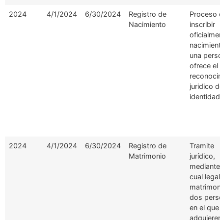
2024
4/1/2024
6/30/2024
Registro de
Proceso 
Nacimiento
inscribir
oficialme
nacimien
una pers
ofrece el
reconoci
juridico 
identidad
2024
4/1/2024
6/30/2024
Registro de
Tramite
Matrimonio
jurídico,
mediante
cual legal
matrimon
dos pers
en el que
adquiere