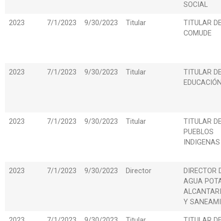
SOCIAL
2023
7/1/2023
9/30/2023
Titular
TITULAR D
COMUDE
2023
7/1/2023
9/30/2023
Titular
TITULAR D
EDUCACIÓ
2023
7/1/2023
9/30/2023
Titular
TITULAR D
PUEBLOS
INDIGENAS
2023
7/1/2023
9/30/2023
Director
DIRECTOR 
AGUA POTA
ALCANTAR
Y SANEAM
2023
7/1/2023
9/30/2023
Titular
TITULAR D